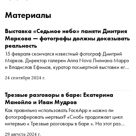
Материалы
Выставка «Седьмое небо» памяти Дмитрия
Маркова — фотографы должны доказывать
реальность
15 февраля скончался известный фотограф Дмитрий
Марков. Директор галереи Anna Nova Лилиана Маррэ
и Владислав Ефимов, куратор посмертной выставки его
работ «Седьмое небо», рассказали «Снобу» о том,
24 сентября 2024 г.
почему слово «фотохудожник» звучит плохо, как
документалистика противостоит нейросетям, что
переводит фотографию в статус современного
Трезвые разговоры в баре: Екатерина
искусства и чем Дмитрий Марков важен для
Манойло и Иван Мудров
современной культуры
Как правильно использовать FaceApp и можно ли
фотографировать мертвых? «Сноб» продолжает цикл
интервью « Трезвые разговоры в баре ». На этот раз
писательница Екатерина Манойло задавала вопросы
29 августа 2024 г.