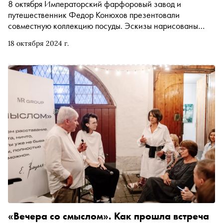
8 октября Императорский фарфоровый завод и
путешественник Федор Конюхов презентовали
совместную коллекцию посуды. Эскизы нарисованы
Конюховым во время его экспедиций. В интервью
18 октября 2024 г.
«Снобу» путешественник рассказал, почему предпочел
мореходку художественному училищу, как спорил с
атеистами в советской школе, за что любит Льва
Толстого и в чем польза романа «Робинзон Крузо»
«Вечера со смыслом». Как прошла встреча