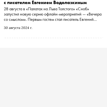
с писателем Евгением Водолазкиным
28 августа в «Палатах на Льва Толстого» «Сноб»
запустил новую серию офлайн-мероприятий — «Вечера
со смыслом». Первым гостем стал писатель Евгений
Водолазкин — с автором проекта Егором Спесивцевым
30 августа 2024 г.
они поговорили о литературе, смерти, искусственном
интеллекте и многом другом