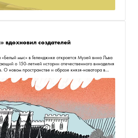
» вдохновил создателей
 «Белый мыс» в Геленджике откроется Музей вина Льва
вающий о 150-летней истории отечественного виноделия
 О новом пространстве и образе князя-новатора в
ала директор музея Екатерина Халецкая