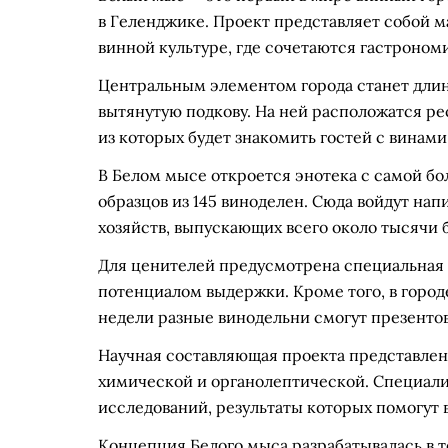
в Геленджике. Проект представляет собой 
винной культуре, где сочетаются гастрономи
Центральным элементом города станет дли
вытянутую подкову. На ней расположатся р
из которых будет знакомить гостей с винам
В Белом мысе откроется энотека с самой бо
образцов из 145 виноделен. Сюда войдут нап
хозяйств, выпускающих всего около тысячи б
Для ценителей предусмотрена специальная
потенциалом выдержки. Кроме того, в городе
недели разные винодельни смогут презенто
Научная составляющая проекта представлена
химической и органолептической. Специали
исследований, результаты которых помогут
Концепция Белого мыса разрабатывалась в 