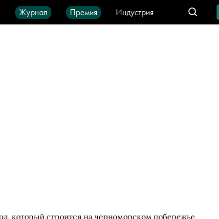
ы
Журнал
Премия
Индустрия
део
Город
IT-продукты
од, который строится на черноморском побережье