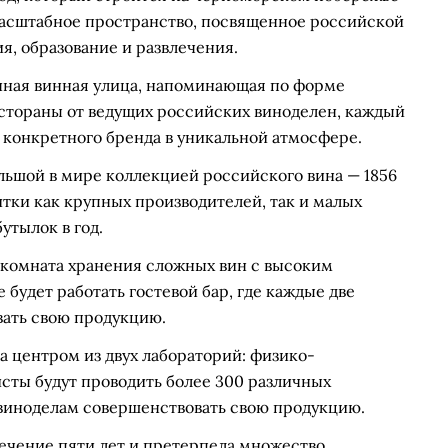
масштабное пространство, посвященное российской
я, образование и развлечения.
нная винная улица, напоминающая по форме
естораны от ведущих российских виноделен, каждый
и конкретного бренда в уникальной атмосфере.
льшой в мире коллекцией российского вина — 1856
итки как крупных производителей, так и малых
утылок в год.
 комната хранения сложных вин с высоким
 будет работать гостевой бар, где каждые две
вать свою продукцию.
 центром из двух лабораторий: физико-
сты будут проводить более 300 различных
 виноделам совершенствовать свою продукцию.
течение пяти лет и претерпела множество