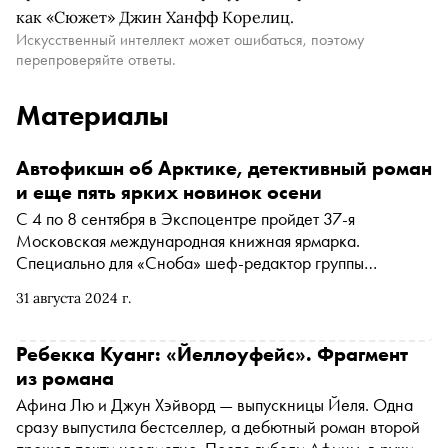
как «Сюжет» Джин Ханфф Корелиц.
Искусственный интеллект может ошибаться, поэтому
перепроверяйте ответы.
Материалы
Автофикшн об Арктике, детективный роман
и еще пять ярких новинок осени
С 4 по 8 сентября в Экспоцентре пройдет 37-я
Московская международная книжная ярмарка.
Специально для «Сноба» шеф-редактор группы
компаний «ЛитРес» Екатерина Писарева отобрала семь
31 августа 2024 г.
интересных новинок этого сезона
Ребекка Куанг: «Йеллоуфейс». Фрагмент
из романа
Афина Лю и Джун Хэйворд — выпускницы Йеля. Одна
сразу выпустила бестселлер, а дебютный роман второй