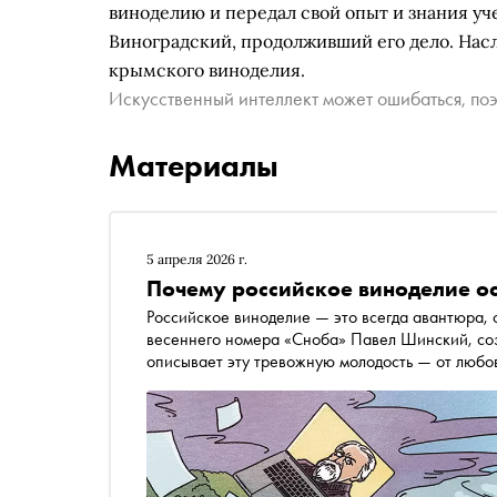
виноделию и передал свой опыт и знания у
Виноградский, продолживший его дело. Насл
крымского виноделия.
Искусственный интеллект может ошибаться, поэ
Материалы
5 апреля 2026 г.
Почему российское виноделие ос
Российское виноделие — это всегда авантюра, 
весеннего номера «Сноба» Павел Шинский, создатель «Винного атласа России», размашистым пером
описывает эту тревожную молодость — от любо
«гаражистов», променявших уютные кожаные кр