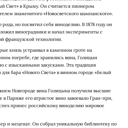
ый Свет» в Крыму. Он считается пионером
ателем знаменитого «Новосветского шампанского».
рода, но посвятил себя виноделию. В 1878 году он
заложил виноградники и начал эксперименты с
ой французской технологии.
ые князь устраивал в каменном гроте на
нном погребе, где хранились вина, Голицын
ино с изысканными закусками. Эта традиция
 для бара «Нового Света» в винном городе «Белый
Нижнем Новгороде вина Голицына получили высшие
ке в Париже его игристое вино завоевало Гран-при,
успех принес российскому виноделию мировое
ер и меценат. Он собрал уникальную библиотеку по