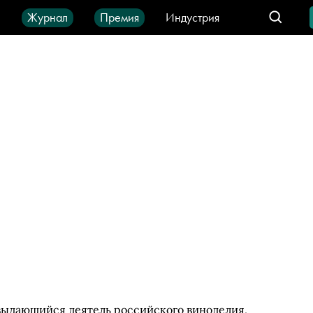
ы
Журнал
Премия
Индустрия
део
Город
IT-продукты
 выдающийся деятель российского виноделия,