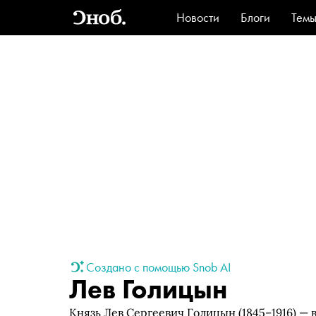
Новости
Блоги
Тем
Стиль
Ви
Создано с помощью Snob AI
Лев Голицын
Князь Лев Сергеевич Голицын (1845–1916) —