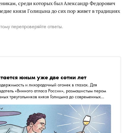
ченикам, среди которых был Александр Федорович
едие князя Голицына до сих пор живет в традициях
тому перепроверяйте ответы.
тается юным уже две сотни лет
одержимость и лихорадочный огонек в глазах. Для
вных треугольников князя Голицына до современных
есла на трактор и молитву о плодородии