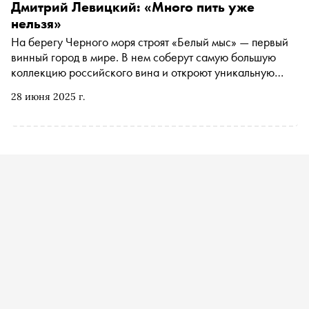
Дмитрий Левицкий: «Много пить уже
нельзя»
На берегу Черного моря строят «Белый мыс» — первый
винный город в мире. В нем соберут самую большую
коллекцию российского вина и откроют уникальную
лабораторию. В летнем номере «Сноба» руководитель
28 июня 2025 г.
«Белого мыса» Дмитрий Левицкий рассказал, чем там
можно заняться и какие напитки в нем будут наливать