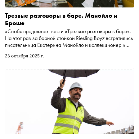
Трезвые разговоры в баре. Манойло и
Броше
«Сноб» продолжает вести «Трезвые разговоры в баре».
На этот раз за барной стойкой Riesling Boyz встретились
писательница Екатерина Манойло и коллекционер и
организатор выставок современного искусства Пьер
23 октября 2025 г.
Броше. Обсудили, зачем женщины стремятся к
равноправию, где в России самые вкусные макароны по-
флотски и сколько предметов нужно иметь, чтобы быть
счастливым. Бонусом из стенограммы узнаете, что живёт
дольше — любовь или коллекция