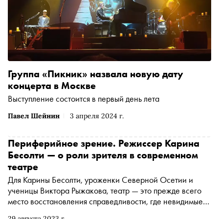
Группа «Пикник» назвала новую дату
концерта в Москве
Выступление состоится в первый день лета
Павел Шейнин
3 апреля 2024 г.
Периферийное зрение​​. Режиссер Карина
Бесолти — о роли зрителя в современном
театре
Для Карины Бесолти, уроженки Северной Осетии и
ученицы Виктора Рыжакова, театр — это прежде всего
место восстановления справедливости, где невидимые
люди могут стать видимыми. Бесолти в своих работах
29 августа 2023 г.