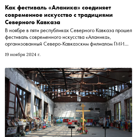
Как фестиваль «Аланика» соединяет
современное искусство с традициями
Северного Кавказа
В ноябре в пяти республиках Северного Кавказа прошел
фестиваль современного искусства «Аланика»,
организованный Северо-Кавказским филиалом ГМИИ
им. Пушкина при поддержке Фонда культурных
19 ноября 2024 г.
инициатив и Фонда Владимира Потанина. Директор
филиала Галина Тебиева рассказала «Снобу», как
фестиваль помогает сохранять культурное наследие,
приобщает местных жителей к современному искусству
и становится площадкой для диалога и экспериментов