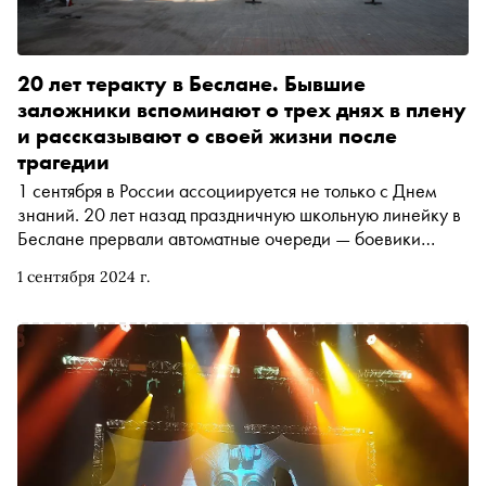
20 лет теракту в Беслане. Бывшие
заложники вспоминают о трех днях в плену
и рассказывают о своей жизни после
трагедии
1 сентября в России ассоциируется не только с Днем
знаний. 20 лет назад праздничную школьную линейку в
Беслане прервали автоматные очереди — боевики
захватили 1128 человек и три дня держали их в душном
1 сентября 2024 г.
заминированном спортзале без воды и еды. Погибли
334 человека — учителя, дети, их родители и сотрудники
спецназа. Выжившие заложники рассказали «Снобу»,
как начался захват, что помогло им выжить и как
сложилась их жизнь после трагедии