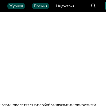
ы
Журнал
Премия
Индустрия
део
Город
IT-продукты
е горы, представляют собой уникальный природный