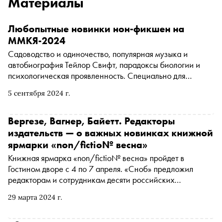
Материалы
Любопытные новинки нон-фикшен на
ММКЯ-2024
Садоводство и одиночество, популярная музыка и
автобиография Тейлор Свифт, парадоксы биологии и
психологическая проявленность. Специально для
«Сноба» Елена Тарасова, нон-фикшен-редактор
5 сентября 2024 г.
Литрес, собрала интересные произведения, которые
можно купить на Московской международной книжной
ярмарке
Вергезе, Вагнер, Байетт. Редакторы
издательств — о важных новинках книжной
ярмарки «non/fictio№ весна»
Книжная ярмарка «non/fictio№ весна» пройдет в
Гостином дворе с 4 по 7 апреля. «Сноб» предложил
редакторам и сотрудникам десяти российских
издательств рассказать о ключевых новинках, на
29 марта 2024 г.
которые стоит обратить внимание всем книгофилам