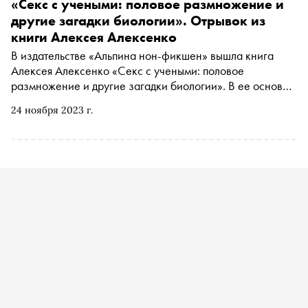
«Секс с учеными: половое размножение и
другие загадки биологии». Отрывок из
книги Алексея Алексенко
В издательстве «Альпина нон-фикшен» вышла книга
Алексея Алексенко «Секс с учеными: половое
размножение и другие загадки биологии». В ее основе
лежит серия заметок, опубликованных на портале
24 ноября 2023 г.
«Сноб» в 2022 году. Публикуем одну из глав этой книги