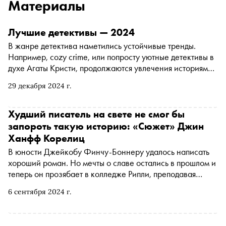
Материалы
Лучшие детективы — 2024
В жанре детектива наметились устойчивые тренды.
Например, cozy crime, или попросту уютные детективы в
духе Агаты Кристи, продолжаются увлечения историями
профайлеров (читали Лэй Ми?); и, конечно, выходит все
29 декабря 2024 г.
больше азиатских хонкаку-триллеров (классика
золотого века) с невероятными сюжетными кульбитами и
непредсказуемыми развязками. Специально для
Худший писатель на свете не смог бы
«Сноба» редактор художественной литературы
запороть такую историю: «Сюжет» Джин
«Литрес» Анна Данилина составила топ-7
Ханфф Корелиц
захватывающих детективов и триллеров, которые вышли
В юности Джейкобу Финчу-Боннеру удалось написать
в 2024 году
хороший роман. Но мечты о славе остались в прошлом и
теперь он прозябает в колледже Рипли, преподавая
писательское мастерство. Все меняется в тот день, когда
6 сентября 2024 г.
амбициозный студент Эван Паркер рассказывает ему
сюжет своей книги. Невероятно увлекательная история о
плагиате и литературном закулисье вышла в