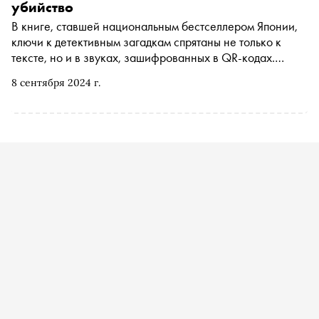
«Сноба» редактор художественной литературы
убийство
«Литрес» Анна Данилина составила топ-7
В книге, ставшей национальным бестселлером Японии,
захватывающих детективов и триллеров, которые вышли
ключи к детективным загадкам спрятаны не только к
в 2024 году
тексте, но и в звуках, зашифрованных в QR-кодах.
Несколько героев, несколько преступлений, разгадать
8 сентября 2024 г.
которые можно только их прослушав. «Сноб» публикует
отрывок из триллера, выходящего в сентябре
издательстве Inspiria