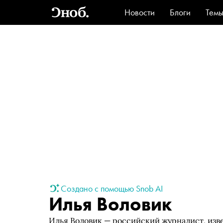
Новости
Блоги
Тем
Стиль
Ви
Создано с помощью Snob AI
Илья Воловик
Илья Воловик — российский журналист, изв