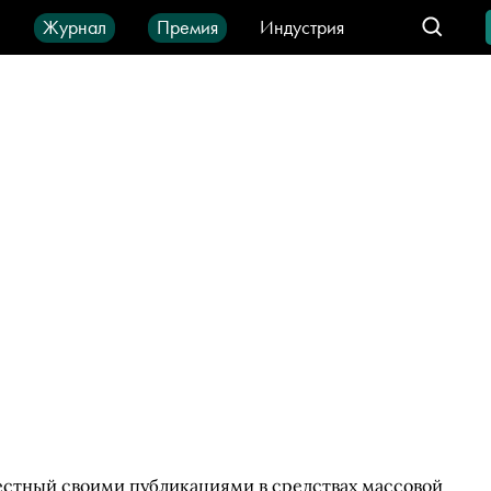
ы
Журнал
Премия
Индустрия
део
Город
IT-продукты
естный своими публикациями в средствах массовой