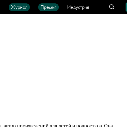
ы
Журнал
Премия
Индустрия
део
Город
IT-продукты
 автор произведений для детей и подростков. Она