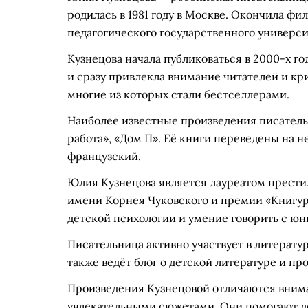
родилась в 1981 году в Москве. Окончила ф
педагогического государственного универси
Кузнецова начала публиковаться в 2000-х год
и сразу привлекла внимание читателей и кри
многие из которых стали бестселлерами.
Наиболее известные произведения писатель
работа», «Дом П». Её книги переведены на 
французский.
Юлия Кузнецова является лауреатом прести
имени Корнея Чуковского и премии «Книгуру
детской психологии и умение говорить с ю
Писательница активно участвует в литерату
также ведёт блог о детской литературе и п
Произведения Кузнецовой отличаются вним
увлекательными сюжетами. Они помогают де