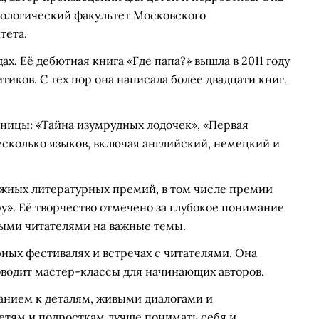
илологический факультет Московского
тета.
ах. Её дебютная книга «Где папа?» вышла в 2011 году
тиков. С тех пор она написала более двадцати книг,
ницы: «Тайна изумрудных лодочек», «Первая
несколько языков, включая английский, немецкий и
жных литературных премий, в том числе премии
». Её творчество отмечено за глубокое понимание
ными читателями на важные темы.
рных фестивалях и встречах с читателями. Она
роводит мастер-классы для начинающих авторов.
анием к деталям, живыми диалогами и
тям и подросткам лучше понимать себя и