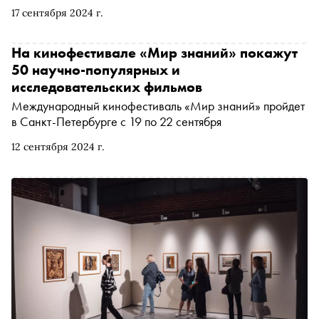
документальных фильмов, которые будут показаны в
17 сентября 2024 г.
разных программах, «Сноб» собрал шесть самых
запоминающихся работ
На кинофестивале «Мир знаний» покажут
50 научно-популярных и
исследовательских фильмов
Международный кинофестиваль «Мир знаний» пройдет
в Санкт-Петербурге с 19 по 22 сентября
12 сентября 2024 г.