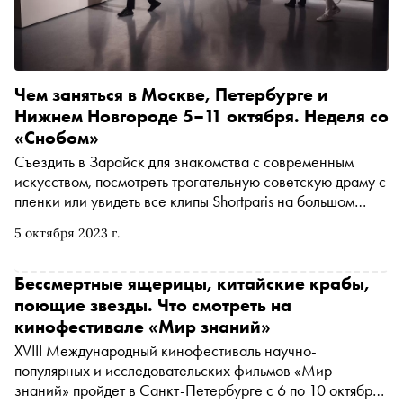
Чем заняться в Москве, Петербурге и
Нижнем Новгороде 5–11 октября. Неделя со
«Снобом»
Съездить в Зарайск для знакомства с современным
искусством, посмотреть трогательную советскую драму с
пленки или увидеть все клипы Shortparis на большом
экране. «Сноб» рассказывает, чем заняться и куда
5 октября 2023 г.
сходить на ближайшей неделе
Бессмертные ящерицы, китайские крабы,
поющие звезды. Что смотреть на
кинофестивале «Мир знаний»
XVIII Международный кинофестиваль научно-
популярных и исследовательских фильмов «Мир
знаний» пройдет в Санкт-Петербурге с 6 по 10 октября