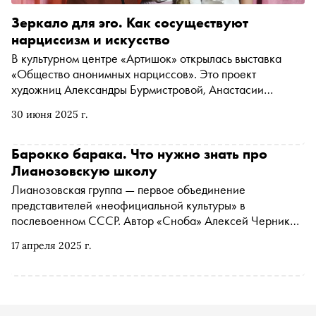
Зеркало для эго. Как сосуществуют
нарциссизм и искусство
В культурном центре «Артишок» открылась выставка
«Общество анонимных нарциссов». Это проект
художниц Александры Бурмистровой, Анастасии
Горбуновой и Натальи Чобанян. Последняя рассказала
30 июня 2025 г.
«Снобу» о том, из-за чего сегодня стало модным
осуждать нарциссов, почему важно принимать эту свою
часть, а не бороться с ней, как сохранять себя в эпоху
Барокко барака. Что нужно знать про
непрерывного потребления «красивых» образов и
Лианозовскую школу
помогает ли искусство преодолевать темные проявления
Лианозовская группа — первое объединение
нарциссизма
представителей «неофициальной культуры» в
послевоенном СССР. Автор «Сноба» Алексей Черников
и Татьяна Сохарева, куратор выставки «Темная
17 апреля 2025 г.
оттепель» в Центре Вознесенского, побеседовали о том,
почему мрачные примитивистские стихи лианозовцев не
ушли в народ, как эти авторы освобождали язык от
идеологии, в чем ленинградский поэтический
андеграунд сходился и расходился с московским и