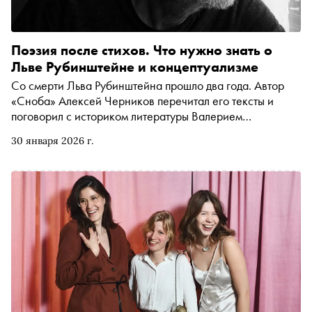
Поэзия после стихов. Что нужно знать о
Льве Рубинштейне и концептуализме
Со смерти Льва Рубинштейна прошло два года. Автор
«Сноба» Алексей Черников перечитал его тексты и
поговорил с историком литературы Валерием
Шубинским — о том, что отличает отечественный
30 января 2026 г.
концептуализм от западного, как оценивать качество
концептуалистского стихотворения, зачем Рубинштейн
придумал «поэзию после стихов», и можно ли вообще
писать стихи после концептуалистских опытов и
Освенцима