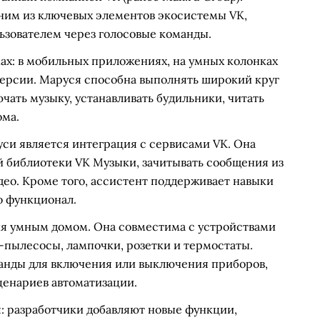
одним из ключевых элементов экосистемы VK,
ьзователем через голосовые команды.
х: в мобильных приложениях, на умных колонках
-версии. Маруся способна выполнять широкий круг
чать музыку, устанавливать будильники, читать
ома.
си является интеграция с сервисами VK. Она
й библиотеки VK Музыки, зачитывать сообщения из
део. Кроме того, ассистент поддерживает навыки
о функционал.
ия умным домом. Она совместима с устройствами
-пылесосы, лампочки, розетки и термостаты.
манды для включения или выключения приборов,
ценариев автоматизации.
: разработчики добавляют новые функции,