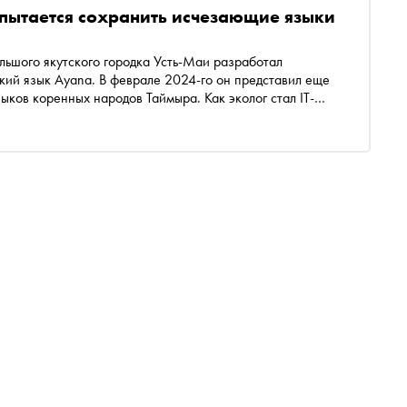
 пытается сохранить исчезающие языки
льшого якутского городка Усть-Маи разработал
ский язык Ayana. В феврале 2024-го он представил еще
ыков коренных народов Таймыра. Как эколог стал IT-
ворить на редких языках и зачем это нужно — в