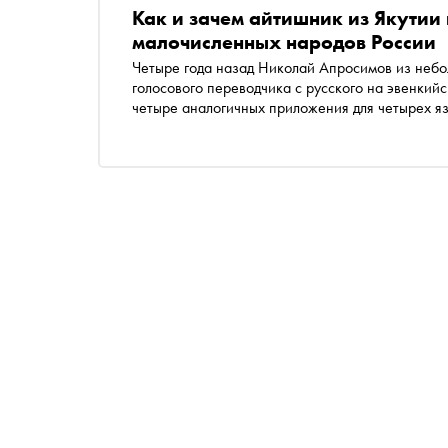
Как и зачем айтишник из Якутии
малочисленных народов России
Четыре года назад Николай Апросимов из небо
голосового переводчика с русского на эвенкий
четыре аналогичных приложения для четырех яз
специалистом, сложно ли было заставить ИИ го
интервью «Сноба»