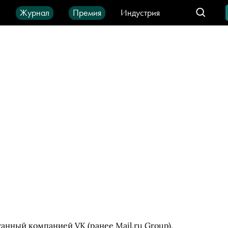
ы
Журнал
Премия
Индустрия
део
Город
IT-продукты
анный компанией VK (ранее Mail.ru Group).