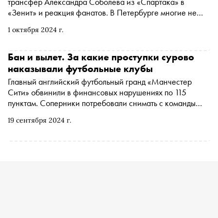
трансфер Александра Соболева из «Спартака» в
«Зенит» и реакция фанатов. В Петербурге многие не
приняли переход игрока из стана вечных соперников, а
1 октября 2024 г.
поклонники московского клуба бросают ему вслед
проклятия. Но подобных случаев в истории футбола
очень много. «Сноб» вспоминает самые резонансные
Бан и вылет. За какие проступки сурово
наказывали футбольные клубы
Главный английский футбольный гранд «Манчестер
Сити» обвинили в финансовых нарушениях по 115
пунктам. Соперники потребовали снимать с команды
очки в течение многих сезонов. В будущем «Сити»
19 сентября 2024 г.
может утратить лидерство или даже опуститься в
дивизион ниже. «Сноб» вспоминает похожие примеры,
когда клуб вопреки игре и результатам вылетал или
получал дисквалификацию