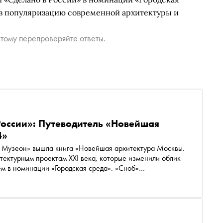
я в популяризацию современной архитектуры и
тому перепроверяйте ответы.
России»: Путеводитель «Новейшая
4»
ле Музеон» вышла книга «Новейшая архитектура Москвы.
ектурным проектам XXI века, которые изменили облик
м в номинации «Городская среда». «Сноб»
она связана с гастрономией