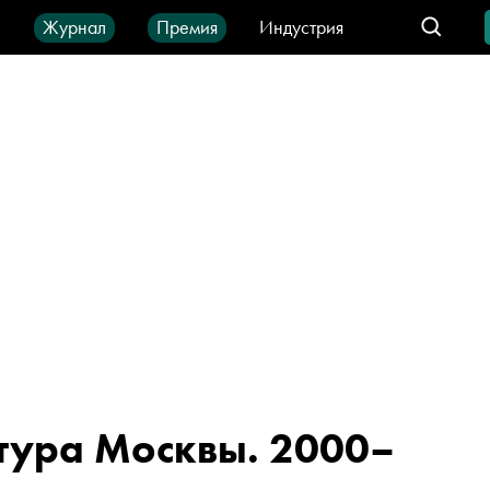
ы
Журнал
Премия
Индустрия
део
Город
IT-продукты
тура Москвы. 2000–