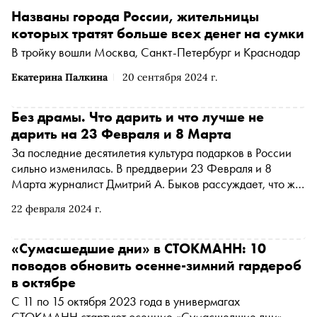
Названы города России, жительницы
которых тратят больше всех денег на сумки
В тройку вошли Москва, Санкт-Петербург и Краснодар
Екатерина Палкина
20 сентября 2024 г.
Без драмы. Что дарить и что лучше не
дарить на 23 Февраля и 8 Марта
За последние десятилетия культура подарков в России
сильно изменилась. В преддверии 23 Февраля и 8
Марта журналист Дмитрий А. Быков рассуждает, что же
на самом деле сегодня хотят получить на праздники
22 февраля 2024 г.
мужчины и женщины
«Сумасшедшие дни» в СТОКМАНН: 10
поводов обновить осенне-зимний гардероб
в октябре
С 11 по 15 октября 2023 года в универмагах
СТОКМАНН стартуют осенние «Сумасшедшие дни».