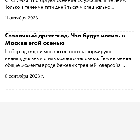
Только в течение пяти дней тысячи специально
привезенных новинок можно будет приобрести по
11 октября 2023 г.
супервыгодным ценам. В универмагах и онлайн появятся
более 150 мировых и отечественных брендов – от
модной классики Calvin Klein, Karl Lagerfeld и Furla до
Столичный дресс-код. Что будут носить в
концептуальных товаров для дома Coincasa. Акция
Москве этой осенью
«Сумасшедшие дни» пройдет в Москве, Санкт-
Набор одежды и манера ее носить формируют
Петербурге и Екатеринбурге, а также онлайн
индивидуальный стиль каждого человека. Тем не менее
общие моменты вроде бежевых тренчей, оверсайз-
рубашек и всегда чистых белых кроссовок есть в
8 сентября 2023 г.
гардеробе практически каждого москвича. «Сноб» и
универмаг СТОКМАНН разобрались, что носят
трендсеттеры столицы осенью и как их узнать в толпе
всего по нескольким вещам