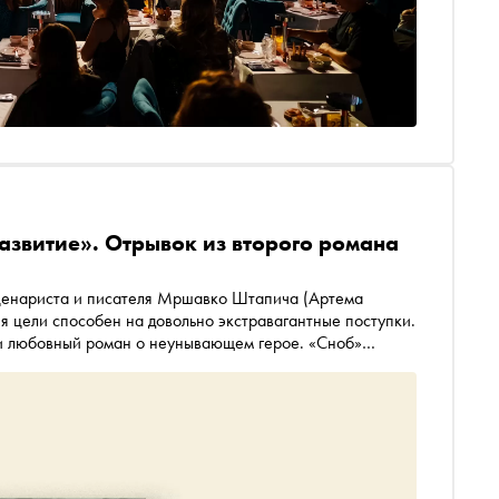
звитие». Отрывок из второго романа
сценариста и писателя Мршавко Штапича (Артема
 цели способен на довольно экстравагантные поступки.
 и любовный роман о неунывающем герое. «Сноб»
льстве «Городец»