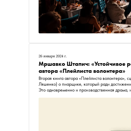
26 января 2024 г.
Мршавко Штапич: «Устойчивое ра
автора «Плейлиста волонтера»
Вторая книга автора «Плейлиста волонтера», 
Ляшенко) о пиарщике, который ради достижения
Это одновременно и производственная драма,
публикует отрывок из книги, вышедшей в издате