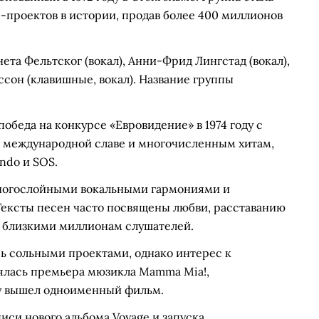
проектов в истории, продав более 400 миллионов
нета Фельтског (вокал), Анни-Фрид Лингстад (вокал),
рссон (клавишные, вокал). Название группы
обеда на конкурсе «Евровидение» в 1974 году с
 к международной славе и многочисленным хитам,
ndo и SOS.
ногослойными вокальными гармониями и
ексты песен часто посвящены любви, расставанию
х близкими миллионам слушателей.
сь сольными проектами, однако интерес к
тоялась премьера мюзикла Mamma Mia!,
ду вышел одноименный фильм.
писи нового альбома Voyage и запуска