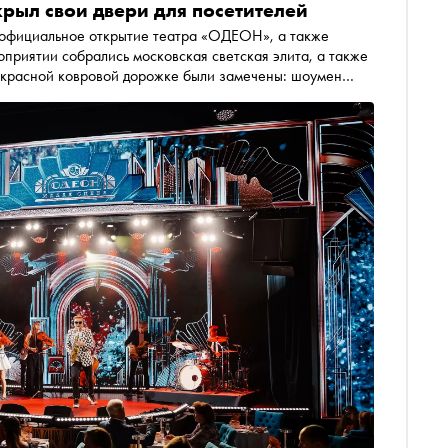
рыл свои двери для посетителей
ь официальное открытие театра «ОДЕОН», а также
приятии собрались московская светская элита, а также
а красной ковровой дорожке были замечены: шоумен
га Прокофьева, хореограф и кинорежиссер Егор