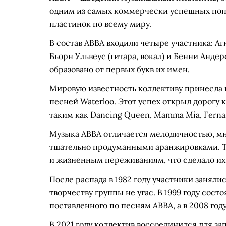
одним из самых коммерчески успешных поп-
пластинок по всему миру.
В состав ABBA входили четыре участника: Аг
Бьорн Ульвеус (гитара, вокал) и Бенни Анде
образовано от первых букв их имен.
Мировую известность коллективу принесла п
песней Waterloo. Этот успех открыл дорогу
таким как Dancing Queen, Mamma Mia, Ferna
Музыка ABBA отличается мелодичностью, м
тщательно продуманными аранжировками. Т
и жизненным переживаниям, что сделало и
После распада в 1982 году участники заняли
творчеству группы не угас. В 1999 году сос
поставленного по песням ABBA, а в 2008 го
В 2021 году коллектив воссоединился для за