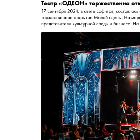
Театр «ОДЕОН» торжественно отк
17 сентября 2024, в свете софитов, состоялос
торжественное открытие Малой сцены. На меро
представители культурной среды и бизнеса. Н
Сергей Зверев, народная артистка России Оль
Дружинин, Dj Катя Гусева