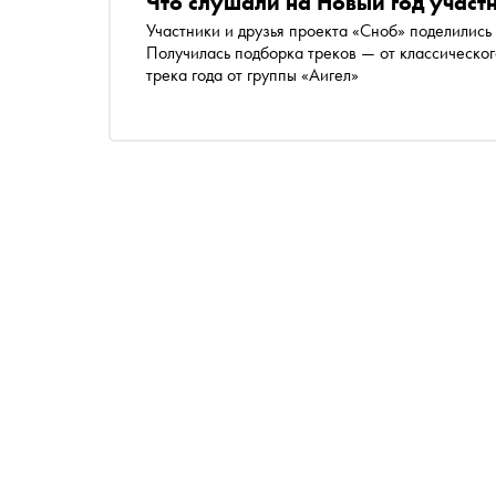
Что слушали на Новый год участ
Участники и друзья проекта «Сноб» поделились
Получилась подборка треков — от классического новогоднего Louis Armstrong до самого популярного
трека года от группы «Аигел»