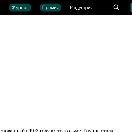
ы
Журнал
Премия
Индустрия
део
Город
IT-продукты
нованный в 1972 году в Стокгольме. Группа стала