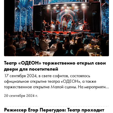
Театр «ОДЕОН» торжественно открыл свои
двери для посетителей
17 сентября 2024, в свете софитов, состоялось
официальное открытие театра «ОДЕОН», а также
торжественное открытие Малой сцены. На мероприятии
собрались московская светская элита, а также
20 сентября 2024 г.
представители культурной среды и бизнеса. На красной
ковровой дорожке были замечены: шоумен Сергей
Зверев, народная артистка России Ольга Прокофьева,
Режиссер Егор Перегудов: Театр проходит