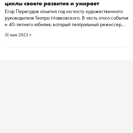
хореограф и кинорежиссер Егор Дружинин, Dj Катя
циклы своего развития и умирает
Гусева
Егор Перегудов отметил год на посту художественного
руководителя Театра Маяковского. В честь этого события
и 40-летнего юбилея, который театральный режиссер
справляет 1 июня, Максим Андриянов поговорил с ним о
31 мая 2023 г.
преодолении кризиса, проблеме режиссерских
лабораторий и «прикуривании от момента»