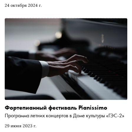
кофе в «Савой» драматурга и писателя Валерия
24 октября 2024 г.
Печейкина. Стенограмма разговора содержит анализ
снов, мемов и брутального рэпа
Фортепианный фестиваль Pianissimo
Программа летних концертов в Доме культуры «ГЭС-2»
29 июня 2023 г.