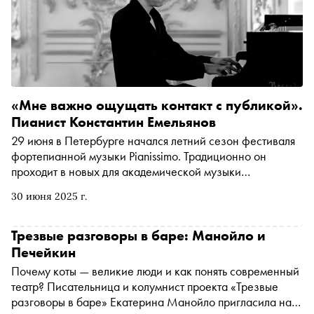
«Мне важно ощущать контакт с публикой».
Пианист Константин Емельянов
29 июня в Петербурге начался летний сезон фестиваля
фортепианной музыки Pianissimo. Традиционно он
проходит в новых для академической музыки
пространствах — музеях, галереях и других площадках.
30 июня 2025 г.
В серии концертов принимают участие молодые
пианисты. Один из них — лауреат престижного конкурса
имени Чайковского, выпускник Московской
Трезвые разговоры в баре: Манойло и
консерватории Константин Емельянов. В интервью
Печейкин
«Снобу» он рассказал о программе своего концерта в
Почему коты — великие люди и как понять современный
Большом Петергофском дворце и о том, чем так важен
театр? Писательница и колумнист проекта «Трезвые
для исполнителей фестиваль Pianissimo
разговоры в баре» Екатерина Манойло пригласила на