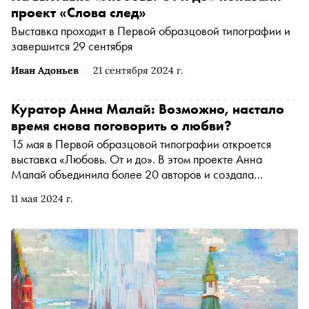
проект «Слова след»
Выставка проходит в Первой образцовой типографии и
завершится 29 сентября
Иван Адоньев
21 сентября 2024 г.
Куратор Анна Малай: Возможно, настало
время снова поговорить о любви?
15 мая в Первой образцовой типографии откроется
выставка «Любовь. От и до». В этом проекте Анна
Малай объединила более 20 авторов и создала
инсталляцию, которая может приблизить зрителя к ответу
11 мая 2024 г.
на вопрос «Что есть любовь?». «Сноб» поговорил с
художником и куратором о том, каково совмещать роли
художника и куратора, кто такие протагонисты и что
такое любовь