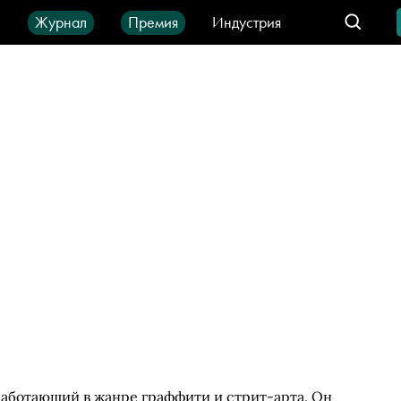
ы
Журнал
Премия
Индустрия
део
Город
IT-продукты
аботающий в жанре граффити и стрит-арта. Он