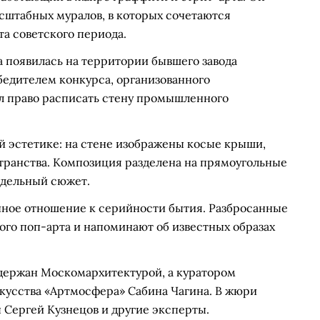
сштабных муралов, в которых сочетаются
а советского периода.
 появилась на территории бывшего завода
обедителем конкурса, организованного
ил право расписать стену промышленного
й эстетике: на стене изображены косые крыши,
ранства. Композиция разделена на прямоугольные
тдельный сюжет.
чное отношение к серийности бытия. Разбросанные
ого поп-арта и напоминают об известных образах
держан Москомархитектурой, а куратором
скусства «Артмосфера» Сабина Чагина. В жюри
 Сергей Кузнецов и другие эксперты.