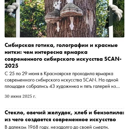
фундаментальных художников в своих медиумах:
фотографа Александра Слюсарева и живописца
Михаила Рогинского. Автор «Сноба» Катерина Алабина
в числе первых побывала на биеннале
Сибирская готика, голографии и красные
нитки: чем интересна ярмарка
современного сибирского искусства SCAN-
2025
С 25 по 29 июня в Красноярске проходила ярмарка
современного сибирского искусства SCAN. На одной
площадке собрались 43 художника и пять галерей из
Сибири, с Урала и Дальнего Востока. В этом году на
30 июня 2025 г.
ярмарке появилась секция предметного дизайна,
представившая шесть локальных студий, а благодаря
направлению SCAN City некоторые арт-объекты можно
Стекло, овечий желудок, хлеб и бензопила:
увидеть в различных городских пространствах до конца
из чего создается современное искусство
лета. Автор «Сноба» Катерина Алабина посетила
В далеком 1968 году, незадолго до своей смерти,