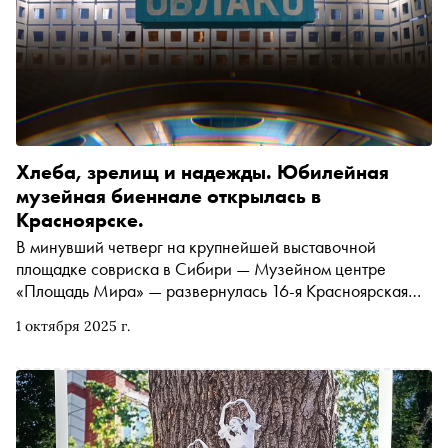
Хлеба, зрелищ и надежды. Юбилейная
музейная биеннале открылась в
Красноярске.
В минувший четверг на крупнейшей выставочной
площадке совриска в Сибири — Музейном центре
«Площадь Мира» — развернулась 16-я Красноярская
музейная биеннале. Проекту исполнилось 30 лет, и
1 октября 2025 г.
организаторы решились на эксперимент: лабораторию,
в которой художники взаимодействовали с фондами и
музейными кураторами. В результате получился целый
«Музей надежды», который можно посетить до 15
февраля 2026 года. А к нему вдогонку — две
масштабные выставки-спецпроекта с работами