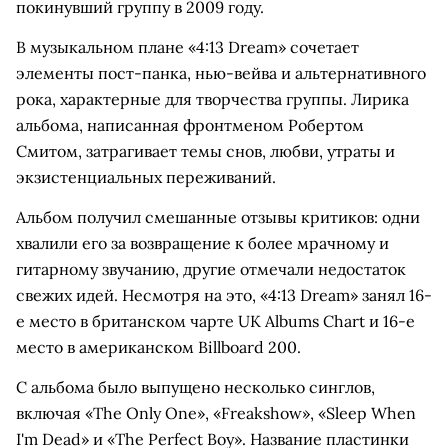
покинувший группу в 2009 году.
В музыкальном плане «4:13 Dream» сочетает
элементы пост-панка, нью-вейва и альтернативного
рока, характерные для творчества группы. Лирика
альбома, написанная фронтменом Робертом
Смитом, затрагивает темы снов, любви, утраты и
экзистенциальных переживаний.
Альбом получил смешанные отзывы критиков: одни
хвалили его за возвращение к более мрачному и
гитарному звучанию, другие отмечали недостаток
свежих идей. Несмотря на это, «4:13 Dream» занял 16-
е место в британском чарте UK Albums Chart и 16-е
место в американском Billboard 200.
С альбома было выпущено несколько синглов,
включая «The Only One», «Freakshow», «Sleep When
I'm Dead» и «The Perfect Boy». Название пластинки