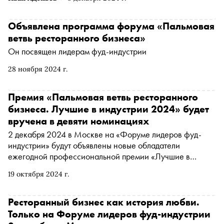
Объявлена программа форума «Пальмовая
ветвь ресторанного бизнеса»
Он посвящен лидерам фуд-индустрии
28 ноября 2024 г.
Премия «Пальмовая ветвь ресторанного
бизнеса. Лучшие в индустрии 2024» будет
вручена в девяти номинациях
2 декабря 2024 в Москве на «Форуме лидеров фуд-
индустрии» будут объявлены новые обладатели
ежегодной профессиональной премии «Лучшие в
индустрии». Уже сегодня открыт прием заявок от
19 октября 2024 г.
ресторанов, которые хотят рассказать миру о своих
лучших сотрудниках и отметить их персональный вклад в
развитие отрасли
Ресторанный бизнес как история любви.
Только на Форуме лидеров фуд-индустрии