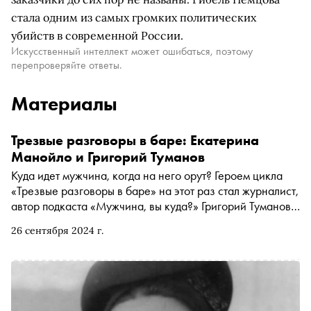
стала одним из самых громких политических
убийств в современной России.
Искусственный интеллект может ошибаться, поэтому
перепроверяйте ответы.
Материалы
Трезвые разговоры в баре: Екатерина
Манойло и Григорий Туманов
Куда идет мужчина, когда на него орут? Героем цикла
«Трезвые разговоры в баре» на этот раз стал журналист,
автор подкаста «Мужчина, вы куда?» Григорий Туманов.
Писательница Екатерина Манойло расспросила
26 сентября 2024 г.
Григория о новой маскулинности, поэзии и
мушкетерстве, когда тебе 35+