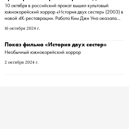
10 октября в российский прокат вышел культовый
южнокорейский хоррор «История двух сестер» (2003) в
новой 4К-реставрации. Работа Ким Джи Уна оказала
огромное влияние не только на карьеру самого
16 октября 2024 г.
режиссера, но и на развитие корейского
кинематографа в целом. Говоря о корейском
кинематографе, конечно, нельзя не вспомнить
Показ фильма «История двух сестер»
известных во всем мире режиссеров Пон Джунхо
Необычный южнокорейский хоррор
(«Паразиты», «Воспоминания об убийстве») и Пак
Чханука («Олдбой», «Служанка»). Но именно Ким Джи
2 октября 2024 г.
Ун завершает тройку южнокорейских режиссеров,
благодаря которым «Халлювуд» популярен во всем мире