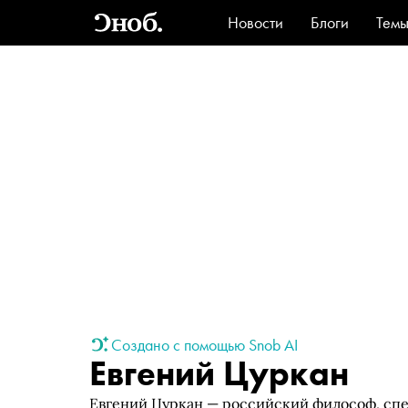
Новости
Блоги
Тем
Стиль
Ви
Создано с помощью Snob AI
Евгений Цуркан
Евгений Цуркан — российский философ, сп