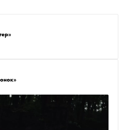
тер»
вонок»