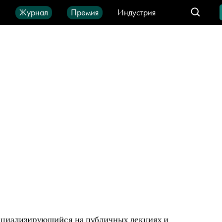
ы
Журнал
Премия
Индустрия
део
Город
IT-продукты
ециализирующийся на публичных лекциях и