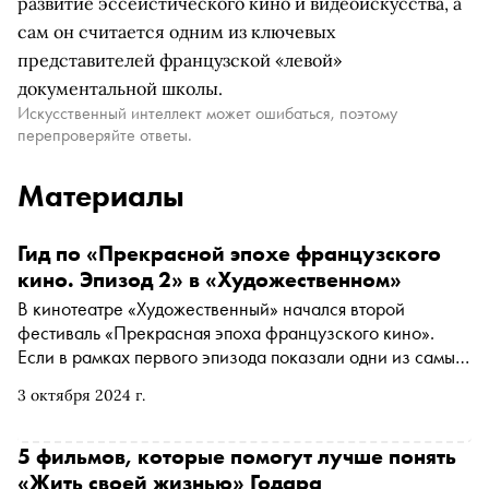
развитие эссеистического кино и видеоискусства, а
сам он считается одним из ключевых
представителей французской «левой»
документальной школы.
Искусственный интеллект может ошибаться, поэтому
перепроверяйте ответы.
Материалы
Гид по «Прекрасной эпохе французского
кино. Эпизод 2» в «Художественном»
В кинотеатре «Художественный» начался второй
фестиваль «Прекрасная эпоха французского кино».
Если в рамках первого эпизода показали одни из самых
известных французских фильмов — от «Аталанты» Жана
3 октября 2024 г.
Виго до «На последнем дыхании» Жан-Люка Годара, то
во второй части выбор более любопытный, она
посвящена французскому жанровому кино 1950–70-х
5 фильмов, которые помогут лучше понять
годов. В программу вошли детективы, мелодрамы, фильм
«Жить своей жизнью» Годара