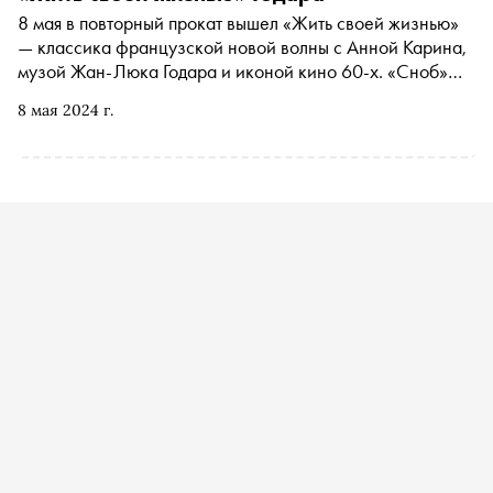
ужасов и комедии, снятые французскими режиссерами
8 мая в повторный прокат вышел «Жить своей жизнью»
— от Анри-Жоржа Клузо до Франсуа Трюффо. «Сноб»
— классика французской новой волны с Анной Карина,
рассказывает, почему стоит воспользоваться редкой
музой Жан-Люка Годара и иконой кино 60-х. «Сноб»
возможностью посмотреть их на большом экране
рассказывает о пяти фильмах, которыми вдохновлялся
8 мая 2024 г.
режиссер при создании этой работы