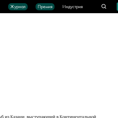
ы
Журнал
Премия
Индустрия
део
Город
IT-продукты
б из Казани, выступающий в Континентальной