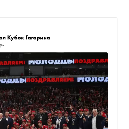
ал Кубок Гагарина
р»