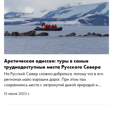
Арктическая одиссея: туры в самые
труднодоступные места Русского Севера
На Русский Север сложно добраться, потому что в его
регионах мало хороших дорог. При этом там
сохранились места с нетронутой дикой природой и
самобытные деревни, в которые можно попасть только
13 июля 2023 г.
на кораблях или машинах с хорошей проходимостью.
«Сноб» выбрал интересные туры в северные регионы
России, где можно увидеть колонии моржей,
понаблюдать за китами в открытом море и попробовать