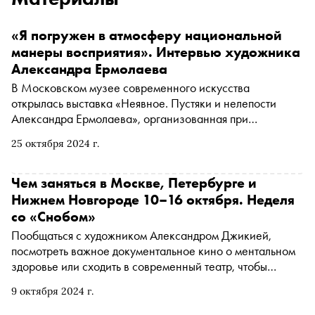
«Я погружен в атмосферу национальной
манеры восприятия». Интервью художника
Александра Ермолаева
В Московском музее современного искусства
открылась выставка «Неявное. Пустяки и нелепости
Александра Ермолаева», организованная при
поддержке мецената Олега Жукова. Творчество
25 октября 2024 г.
Александра Ермолаева охватывает разнообразные
художественные техники — от авангарда до
метафизической живописи. На выставке представлено
Чем заняться в Москве, Петербурге и
250 работ, объединенных в тематические залы, а также
Нижнем Новгороде 10–16 октября. Неделя
предметный дизайн Александра Ермолаева и его
со «Снобом»
учеников из «Мастерской-ТАФ», известной своей
Пообщаться с художником Александром Джикией,
социально-культурной направленностью
посмотреть важное документальное кино о ментальном
здоровье или сходить в современный театр, чтобы
послушать сибирский шансон. «Сноб» рассказывает,
9 октября 2024 г.
чем заняться и куда сходить на ближайшей неделе