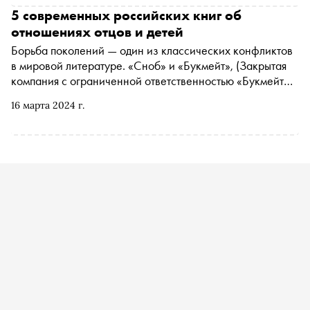
5 современных российских книг об
отношениях отцов и детей
Борьба поколений — один из классических конфликтов
в мировой литературе. «Сноб» и
«Букмейт»,
(Закрытая
компания с ограниченной ответственностью «Букмейт
Лимитед» (Ирландия) признано иностранным агентом
*
)
16 марта 2024 г.
книжный сервис «Яндекс Плюса», выбрали пять
российских книг, которые рассказывают, как поколения
1990-х и 2000-х ищут взаимопонимание со своими
родителями