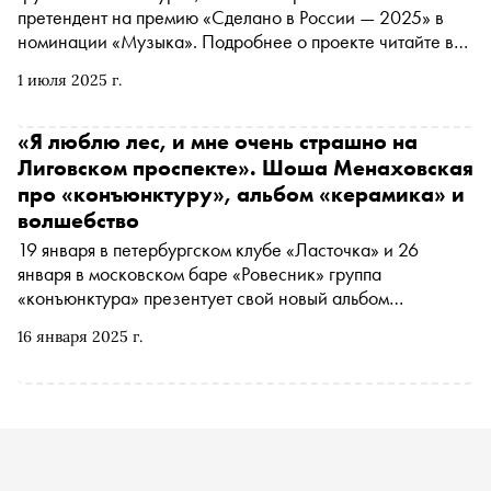
претендент на премию «Сделано в России — 2025» в
номинации «Музыка». Подробнее о проекте читайте в
материале «Сноба»
1 июля 2025 г.
«Я люблю лес, и мне очень страшно на
Лиговском проспекте». Шоша Менаховская
про «конъюнктуру», альбом «керамика» и
волшебство
19 января в петербургском клубе «Ласточка» и 26
января в московском баре «Ровесник» группа
«конъюнктура» презентует свой новый альбом
«керамика». Автор «Сноба» Егор Спесивцев поговорил
16 января 2025 г.
с фронтвумен «конъюнктуры» Шошей Менаховской о
музыке, еврейской общине, детстве, взрослении и
отношении к старым релизам