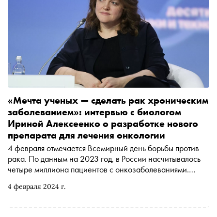
«Мечта ученых — сделать рак хроническим
заболеванием»: интервью с биологом
Ириной Алексеенко о разработке нового
препарата для лечения онкологии
4 февраля отмечается Всемирный день борьбы против
рака. По данным на 2023 год, в России насчитывалось
четыре миллиона пациентов с онкозаболеваниями.
«Сноб» поговорил с молекулярным биологом Ириной
4 февраля 2024 г.
Алексеенко, которая вместе со своей командой
разрабатывает новый препарат против смертельной
болезни «АнтионкоРАН-М»