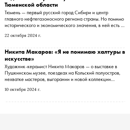
Тюменской области
Тюмень — первый русский город Сибири и центр
главного нефтегазоносного региона страны. Но помимо
исторического и экономического значения, в ней есть и
важные точки притяжения для путешественников.
22 октября 2024 г.
Разбираемся, чем можно заняться в регионе
Никита Макаров: «Я не понимаю халтуры в
искусстве»
Художник-керамист Никита Макаров — о выставке в
Пушкинском музее, поездках на Кольский полуостров,
нехватке мастеров, выгорании и новой коллекции
«Полярный день»
10 октября 2024 г.