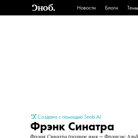
Новости
Блоги
Тем
Стиль
Ви
Создано с помощью Snob AI
Фрэнк Синатра
Фрэнк Синатра (полное имя — Фрэнсис Альб