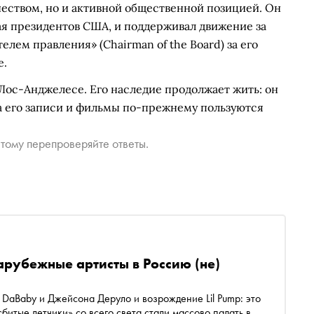
чеством, но и активной общественной позицией. Он
я президентов США, и поддерживал движение за
елем правления» (Chairman of the Board) за его
е.
 Лос-Анджелесе. Его наследие продолжает жить: он
а его записи и фильмы по-прежнему пользуются
тому перепроверяйте ответы.
арубежные артисты в Россию (не)
DaBaby и Джейсона Деруло и возрождение Lil Pump: это
битые летчики» со всего света стали массово падать в