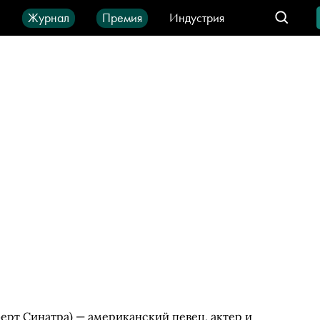
ы
Журнал
Премия
Индустрия
део
Город
IT-продукты
ерт Синатра) — американский певец, актер и