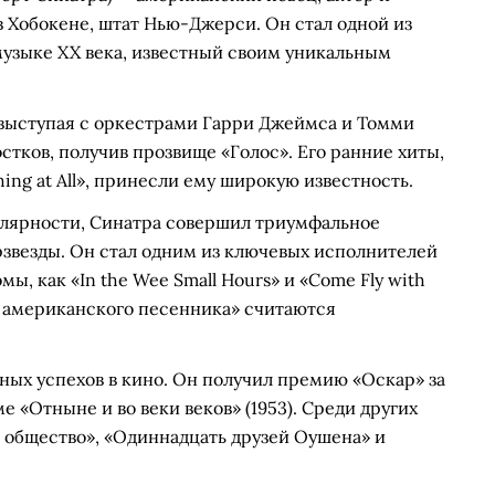
в Хобокене, штат Нью-Джерси. Он стал одной из
музыке XX века, известный своим уникальным
, выступая с оркестрами Гарри Джеймса и Томми
остков, получив прозвище «Голос». Его ранние хиты,
Nothing at All», принесли ему широкую известность.
пулярности, Синатра совершил триумфальное
ерзвезды. Он стал одним из ключевых исполнителей
мы, как «In the Wee Small Hours» и «Come Fly with
о американского песенника» считаются
ных успехов в кино. Он получил премию «Оскар» за
 «Отныне и во веки веков» (1953). Среди других
 общество», «Одиннадцать друзей Оушена» и