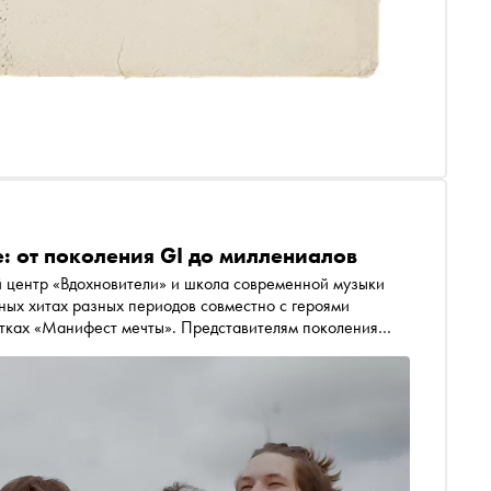
: от поколения GI до миллениалов
 центр «Вдохновители» и школа современной музыки
ных хитах разных периодов совместно с героями
тках «Манифест мечты». Представителям поколения
последних 100 лет, обсудить их и дать свою оценку.
ся сегодня, когда вокруг лишь усиливается тренд на
 в онлайн-кинотеатрах Wink и «Кинопоиск», а также в