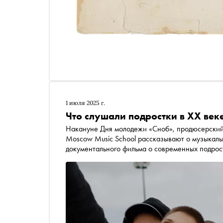
1 июля 2025 г.
Что слушали подростки в XX веке
Накануне Дня молодежи «Сноб», продюсерский
Moscow Music School рассказывают о музыкаль
документального фильма о современных подрос
зумеров предложили послушать культовые песни 
Реакции подростков особенно актуально смотрят
ностальгию. Фильм уже доступен для просмотра
соцсетях издания «Сноб»