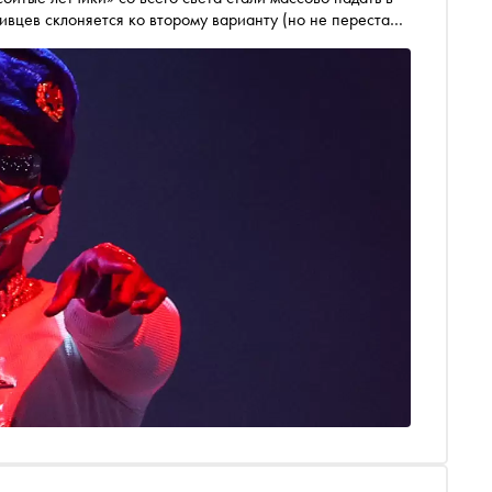
вцев склоняется ко второму варианту (но не перестает