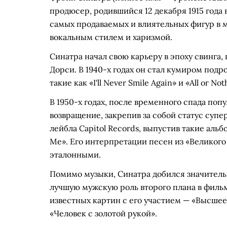
продюсер, родившийся 12 декабря 1915 года 
самых продаваемых и влиятельных фигур в 
вокальным стилем и харизмой.
Синатра начал свою карьеру в эпоху свинга
Дорси. В 1940-х годах он стал кумиром подр
такие как «I'll Never Smile Again» и «All or 
В 1950-х годах, после временного спада по
возвращение, закрепив за собой статус суп
лейбла Capitol Records, выпустив такие альбо
Me». Его интерпретации песен из «Великог
эталонными.
Помимо музыки, Синатра добился значитель
лучшую мужскую роль второго плана в фильме
известных картин с его участием — «Высшее
«Человек с золотой рукой».