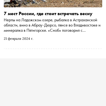
7 мест России, где стоит встречать весну
Нерпы на Ладожском озере, рыбалка в Астраханской
области, вино в Абрау-Дюрсо, пянсе во Владивостоке и
минералка в Пятигорске. «Сноб» поговорил с
экспертами сервиса путешествий tutu , чтобы узнать, где
21 февраля 2024 г.
лучше встречать весну