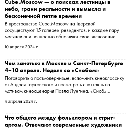
для проекта художник создал серию, посвященную
Cube.Moscow — о поисках лестницы в
татарской идентичности. «Сноб» пообщался с Иваном
небо, грани реальности и вымысла и
Симоновым и его женой Марусей — арт-менеджером,
бесконечной петле времени
продюсером и музой Ивана
В пространстве Cube.Moscow на Тверской
сосуществуют 15 галерей-резидентов, и каждые пару
месяцев они полностью обновляют свои экспозиции.
«Сноб» выбрал пять проектов, которые стоит успеть
10 апреля 2024 г.
посмотреть до следующего обновления 19 мая. Среди
них — попытки добыть для своего «я» место на вершине,
не имея козырей в кармане, побег из тоскливой
Чем заняться в Москве и Санкт-Петербурге
реальности в обволакивающие фантазии, надежда на
4–10 апреля. Неделя со «Снобом»
светлое будущее во временной петле, размышления о
Поговорить о постмодернизме, вспомнить киноклассику
созидательно-разрушительной силе искусства и ода
от Андрея Тарковского и посмотреть спектакль по
родным местам, которые не выгнать из сердца
мотивам киносценария Павла Лунгина. «Сноб»
рассказывает, чем заняться и куда сходить на
4 апреля 2024 г.
ближайшей неделе
Что общего между фольклором и стрит-
артом. Отвечают современные художники