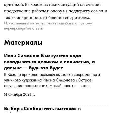
критикой. Выходом из таких ситуаций он считает
продолжение работы и опору на поддержку семьи, а
также искренность в общении со зрителем.
Искусственный интеллект может ошибаться, поэтому
перепроверяйте ответы.
Материалы
Иван Симонов: В искусство надо
вкладываться целиком и полностью, а
дальше — будь что будет
В Казани проходит большая выставка современного
уличного художника Ивана Симонова «Острое
ощущение реальности». Новый проект — это
ретроспектива творческого пути Ивана, который он
14 октября 2024 г.
прошел за семь лет активной работы. В столице
Татарстана представлены работы с 2015 года, многие из
которых еще не видела широкая публика. Специально
Выбор «Сноба»: пять выставок в