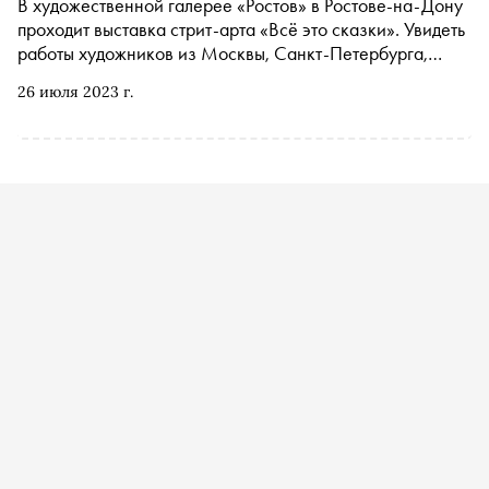
В художественной галерее «Ростов» в Ростове-на-Дону
проходит выставка стрит-арта «Всё это сказки». Увидеть
работы художников из Москвы, Санкт-Петербурга,
Нижнего Новгорода, Улан-Удэ и Иркутска можно до 2
26 июля 2023 г.
октября. Специально для «Сноба» кураторы, авторы и
коллекционеры отвечают на вопрос, как связаны между
собой стрит-арт и фольклор