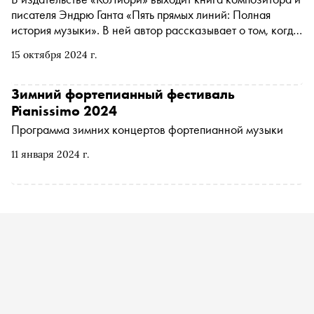
писателя Эндрю Ганта «Пять прямых линий: Полная
история музыки». В ней автор рассказывает о том, когда
древние люди научились различать высоту звука, какая
15 октября 2024 г.
музыка нравилась Людовику XIV и как творил Петр
Чайковский. С разрешения издательства «Сноб»
публикует отрывок
Зимний фортепианный фестиваль
Pianissimo 2024
Программа зимних концертов фортепианной музыки
11 января 2024 г.