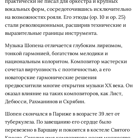
практически не писал для оркестра и крупных
вокальных форм, сосредоточившись исключительно
на возможностях рояля. Его этюды (op. 10 и op. 25)
стали революционными, расширив технические и
выразительные границы инструмента.
Музыка Шопена отличается глубоким лиризмом,
тонкой гармонией, богатством мелодики и
национальным колоритом. Композитор мастерски
сочетал виртуозность с поэтичностью, а его
новаторские гармонические решения
предвосхитили многие открытия музыки XX века. Он
оказал влияние на таких композиторов, как Лист,
Дебюсси, Рахманинов и Скрябин.
Шопен скончался в Париже в возрасте 39 лет от
туберкулеза. По завещанию его сердце было
перевезено в Варшаву и покоится в костеле Святого
Креста. Сегодня имя композитора носит множество