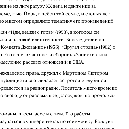
ияние на литературу XX века и движение за
еме, Нью-Йорк, в небогатой семье, и с юных лет
во многом определило тематику его произведений.
н «Иди, вещай с горы» (1953), в котором он
мьи и расовой идентичности. Впоследствии он
Комната Джованни» (1956), «Другая страна» (1962) и
). Его эссе, в частности сборник «Записки сына
осмысление расовых отношений в США.
 гражданские права, дружил с Мартином Лютером
публицистика отличалась остротой и глубиной
борющегося за равноправие. Писатель много времени
ю свободу от расовых предрассудков, но продолжал
оманы, пьесы, эссе и стихи. Его работы
зучаться в университетах по всему миру. Болдуин
голосов американской литературы, чьи идеи о расе,