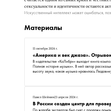
сексуальности и идентичности остаются акт
Искусственный интеллект может ошибаться, поэ
Материалы
15 октября 2024 г.
«Америка и век джаза». Отрывок
В издательстве «КоЛибри» выходит книга компо
Полная история музыки». В ней автор рассказыв
высоту звука, какая музыка нравилась Людовик
издательства «Сноб» публикует отрывок
Павел Шейнин
23 апреля 2024 г.
В России создан центр для прове
По жалобе экспертов был снят с продажи ром