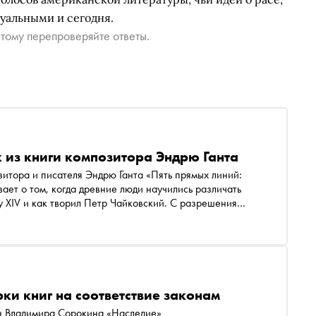
уальными и сегодня.
тому перепроверяйте ответы.
 из книги композитора Эндрю Ганта
зитора и писателя Эндрю Ганта «Пять прямых линий:
ает о том, когда древние люди научились различать
у XIV и как творил Петр Чайковский. С разрешения
рки книг на соответствие законам
ан Владимира Сорокина «Наследие»