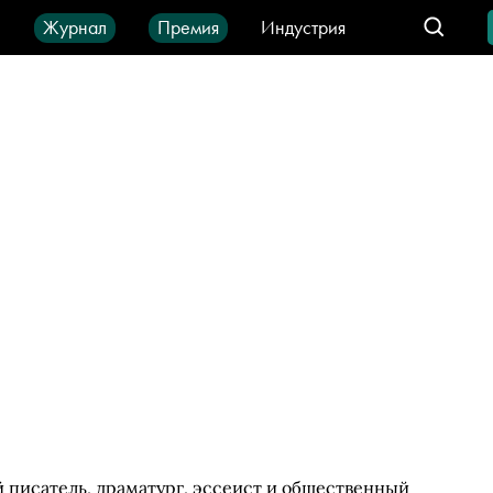
ы
Журнал
Премия
Индустрия
део
Город
IT-продукты
 писатель, драматург, эссеист и общественный