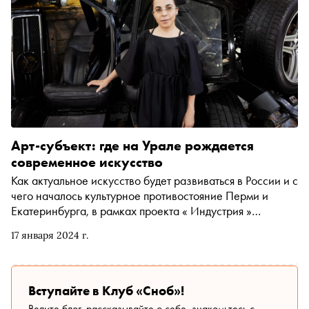
Арт-субъект: где на Урале рождается
современное искусство
Как актуальное искусство будет развиваться в России и с
чего началось культурное противостояние Перми и
Екатеринбурга, в рамках проекта « Индустрия »
рассказала для 104-го номера журнала «Сноб» Наиля
17 января 2024 г.
Аллахвердиева — директор Музея современного
искусства PERMM, «Музей года» по версии Cosmoscow
2023, победителя премии «Сноба» в номинации
«Городская среда»
Вступайте в Клуб «Сноб»!
Ведите блог, рассказывайте о себе, знакомьтесь с