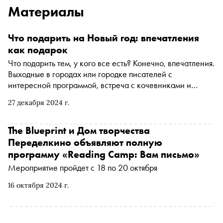
Материалы
Что подарить на Новый год: впечатления
как подарок
Что подарить тем, у кого все есть? Конечно, впечатления.
Выходные в городах или городке писателей с
интересной программой, встреча с кочевниками и
знакомство с их бытом или отдых на цветных озерах —
27 декабря 2024 г.
вот лишь несколько идей путешествий, которые могут
стать отличным подарком
The Blueprint и Дом творчества
Переделкино объявляют полную
программу «Reading Camp: Вам письмо»
Мероприятие пройдет с 18 по 20 октября
16 октября 2024 г.