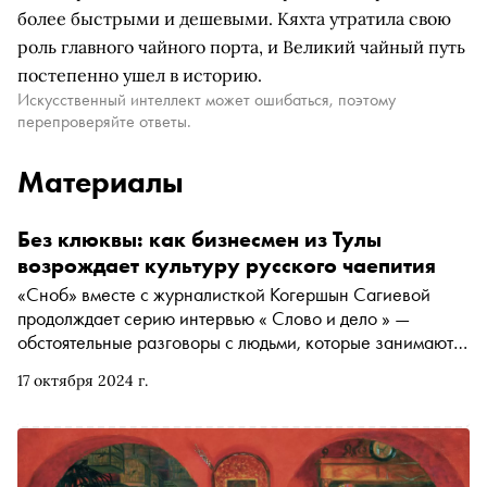
более быстрыми и дешевыми. Кяхта утратила свою
роль главного чайного порта, и Великий чайный путь
постепенно ушел в историю.
Искусственный интеллект может ошибаться, поэтому
перепроверяйте ответы.
Материалы
Без клюквы: как бизнесмен из Тулы
возрождает культуру русского чаепития
«Сноб» вместе с журналисткой Когершын Сагиевой
продолждает серию интервью « Слово и дело » —
обстоятельные разговоры с людьми, которые занимаются
в России необычным бизнесом. Новый герой —
17 октября 2024 г.
бизнесмен из Тулы, владелец чайной «Нитка» Андрей
Колбасинов. Он расскажет, какой чай пили русские
цари, как выбирать чай сегодня и при чем тут варенье и
пряники