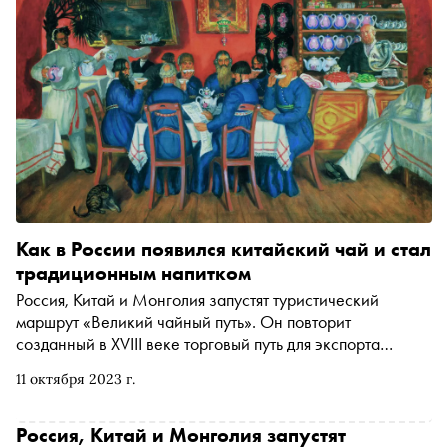
Как в России появился китайский чай и стал
традиционным напитком
Россия, Китай и Монголия запустят туристический
маршрут «Великий чайный путь». Он повторит
созданный в XVIII веке торговый путь для экспорта
китайского чая. «Сноб» рассказывает, как он появился в
11 октября 2023 г.
нашей стране и стал традиционным напитком
Россия, Китай и Монголия запустят