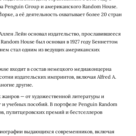
ва Penguin Group и американского Random House.
рке, а её деятельность охватывает более 20 стран
а Аллен Лейн основал издательство, прославившееся
 Random House был основан в 1927 году Беннеттом
нем стал одним из ведущих американских
se входит в состав немецкого медиаконцерна
сотни издательских импринтов, включая Alfred A.
многие другие.
х жанров — от художественной литературы и
г и учебных пособий. В портфеле Penguin Random
ов, пулитцеровских премий и бестселлеров
обиографии выдающихся современников, включая