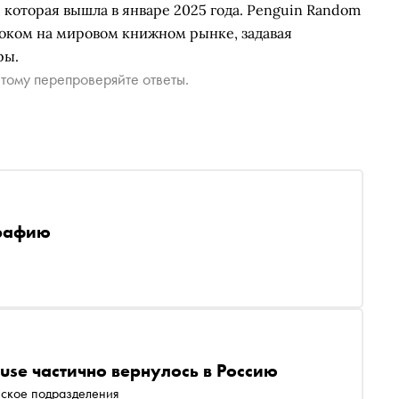
которая вышла в январе 2025 года. Penguin Random
оком на мировом книжном рынке, задавая
ры.
тому перепроверяйте ответы.
графию
use частично вернулось в Россию
нское подразделения