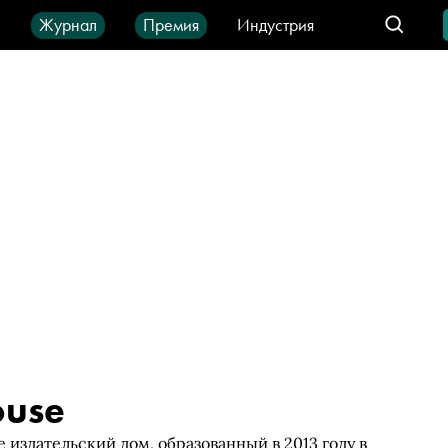
ы
Журнал
Премия
Индустрия
део
Город
IT-продукты
ouse
издательский дом, образованный в 2013 году в