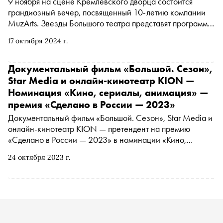
9 ноября на сцене Кремлевского дворца состоится
грандиозный вечер, посвященный 10-летию компании
MuzArts. Звезды Большого театра представят программу
«Postscript: лучшее», в которую вошли четыре известных
17 октября 2024 г.
балета: «Франческа да Римини» Юрия Посохова,
«Фавн» Сиди Ларби Шеркауи, «Минотавр» Патрика де
Бана и Postscript Пола Лайтфута и Соль Леон. Среди
Документальный фильм «Большой. Сезон»,
участников — прима Большого театра Елизавета
Star Media и онлайн-кинотеатр KION —
Кокорева, а также ведущие артисты, включая Дениса
Номинация «Кино, сериалы, анимация» —
Савина, Артемия Белякова и солиста Todes Ильдара
премия «Сделано в России — 2023»
Гайнутдинова. Накануне премьеры мы поговорили с
Документальный фильм «Большой. Сезон», Star Media и
Елизаветой о ее карьере и планах
онлайн-кинотеатр KION — претендент на премию
«Сделано в России — 2023» в номинации «Кино,
сериалы, анимация». Подробнее о проекте читайте в
24 октября 2023 г.
материале «Сноба». Финансовый партнер премии
— «МТС Банк Premium&Private». Технологический
партнер — «Аквариус». Партнер номинации «Теория и
практика важных дел» — «Россия — страна
возможностей»