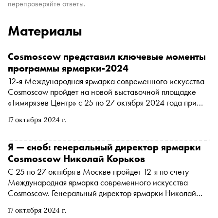
перепроверяйте ответы.
Материалы
Cosmoscow представил ключевые моменты
программы ярмарки-2024
12-я Международная ярмарка современного искусства
Cosmoscow пройдет на новой выставочной площадке
«Тимирязев Центр» с 25 по 27 октября 2024 года при
поддержке генерального партнера ПАО Сбербанк,
17 октября 2024 г.
компаний Casarte, HUTTON, MR Group, автомобильного
партнера EXEED, партнера секции ДИЗАЙН ēdomo,
фэшн-партнера EKONIKA, компании BORK, Beluga и
Я — сноб: генеральный директор ярмарки
Beluga Botanicals, Tête de Cheval, THE UGLY DUCK (TUD),
Cosmoscow Николай Корьков
лайфстайл-партнера 12 STOREEZ, бьюти-партнера The
C 25 по 27 октября в Москве пройдет 12-я по счету
Act, компаний Ultima Яндекс Go, Black Square,
Международная ярмарка современного искусства
официального отеля The Carlton, Moscow, партнера
Cosmoscow. Генеральный директор ярмарки Николай
Cosmoscow Дети «Алгоритм» и «Мясного дома
Корьков рассказал «Снобу» о подготовке к Cosmoscow,
Бородина»
17 октября 2024 г.
бразильских диджеях, книгах на португальском,