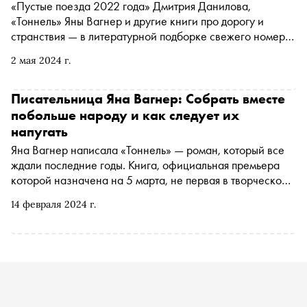
«Пустые поезда 2022 года» Дмитрия Данилова,
«Тоннель» Яны Вагнер и другие книги про дорогу и
странствия — в литературной подборке свежего номера
журнала «Сноб»
2 мая 2024 г.
Писательница Яна Вагнер: Собрать вместе
побольше народу и как следует их
напугать
Яна Вагнер написала «Тоннель» — роман, который все
ждали последние годы. Книга, официальная премьера
которой назначена на 5 марта, не первая в творческой
биографии Яны: после «Вонгозера» и «Живых людей»
14 февраля 2024 г.
Вагнер называют «русским Стивеном Кингом в юбке».
Хотя, положа руку на сердце, что там Стивен Кинг может
понимать в сложных психологических извивах
испуганной русской души? «Сноб» поговорил с Яной
Вагнер о новом романе