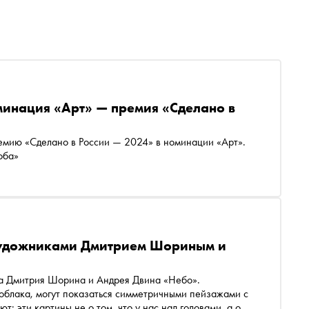
минация «Арт» — премия «Сделано в
емию «Сделано в России — 2024» в номинации «Арт».
оба»
 художниками Дмитрием Шориным и
вка Дмитрия Шорина и Андрея Двина «Небо».
блака, могут показаться симметричными пейзажами с
: эти картины не о том, что у нас над головами, а о