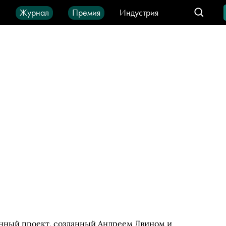
ы
Журнал
Премия
Индустрия
део
Город
IT-продукты
енный проект, созданный Андреем Двином и