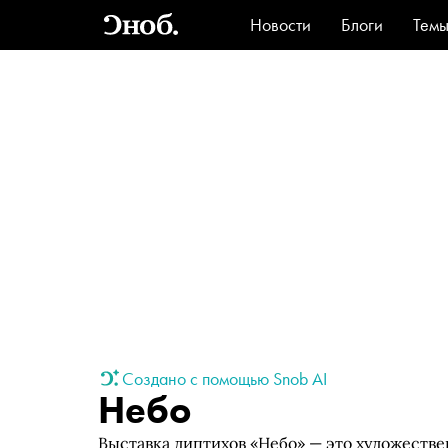
Новости
Блоги
Тем
Стиль
Ви
Создано с помощью Snob AI
Небо
Выставка диптихов «Небо» — это художеств